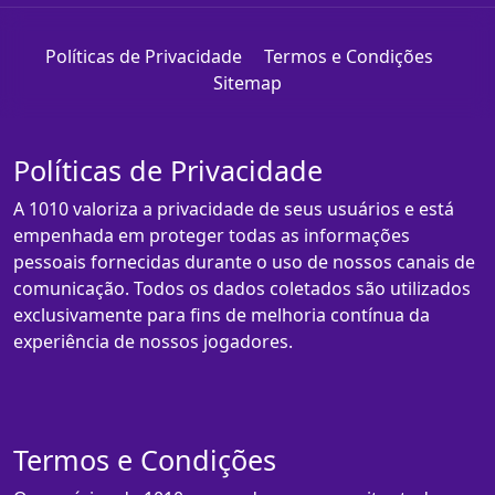
Políticas de Privacidade
Termos e Condições
Sitemap
Políticas de Privacidade
A 1010 valoriza a privacidade de seus usuários e está
empenhada em proteger todas as informações
pessoais fornecidas durante o uso de nossos canais de
comunicação. Todos os dados coletados são utilizados
exclusivamente para fins de melhoria contínua da
experiência de nossos jogadores.
Termos e Condições