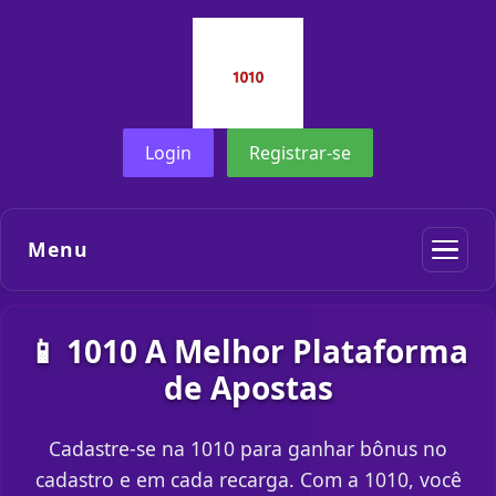
Login
Registrar-se
Menu
📱 1010 A Melhor Plataforma
de Apostas
Cadastre-se na 1010 para ganhar bônus no
cadastro e em cada recarga. Com a 1010, você