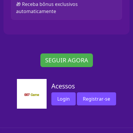
🎁 Receba bônus exclusivos
automaticamente
SEGUIR AGORA
Acessos
Login
Registrar-se