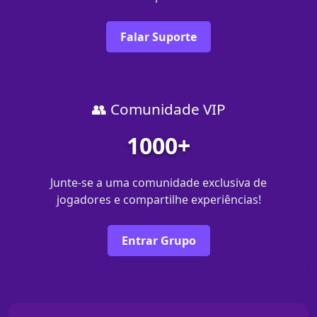
Falar Suporte
👥 Comunidade VIP
1000+
Junte-se a uma comunidade exclusiva de
jogadores e compartilhe experiências!
Entrar Grupo