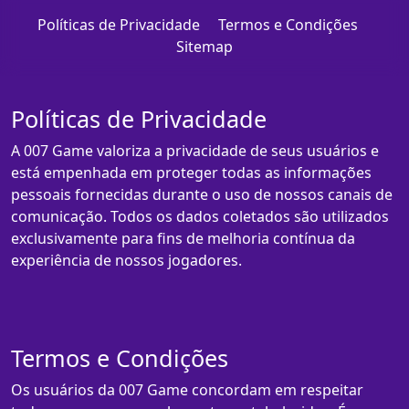
Políticas de Privacidade
Termos e Condições
Sitemap
Políticas de Privacidade
A 007 Game valoriza a privacidade de seus usuários e
está empenhada em proteger todas as informações
pessoais fornecidas durante o uso de nossos canais de
comunicação. Todos os dados coletados são utilizados
exclusivamente para fins de melhoria contínua da
experiência de nossos jogadores.
Termos e Condições
Os usuários da 007 Game concordam em respeitar